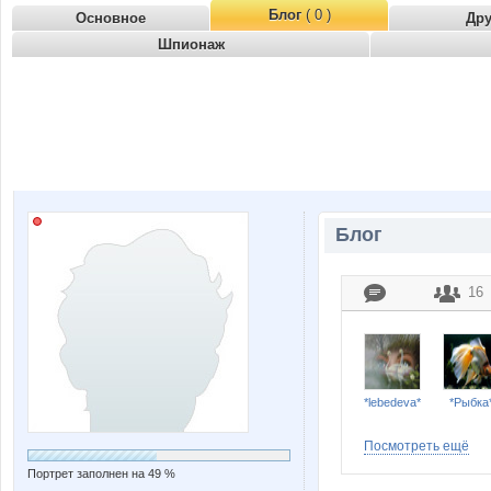
Блог
( 0 )
Основное
Др
Шпионаж
Блог
16
*lebedeva*
*Рыбка
Посмотреть ещё
Портрет заполнен на 49 %