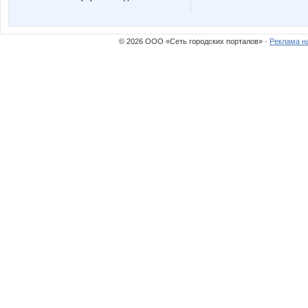
milaha
or-ang
© 2026 ООО «Сеть городских порталов» ·
Реклама н
ольгунчик
Юлянчи
Иллюзия25
Ин*кан*
Лепесток Лотоса
Лиатри
Ручки Сестричка
Семер