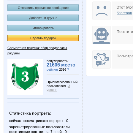
Choly
Dream8
Этот блог
Отправить приватное сообщение
блогеров
.
Добавить в друзья
Игнорировать
Lonza
Lusien
Посетит
Сделать подарок
Совместная покупка: сбор предоплаты,
раздачи
OlgaValerievna
PELIKA
Посмотре
популярность:
21606 место
рейтинг
2396
?
anela2005
bali23
Привилегированный
пользователь
3
уровня
irulen
julienn
Статистика портрета:
сейчас просматривают портрет - 0
зарегистрированные пользователи
посетившие портрет за 7 дней - 0